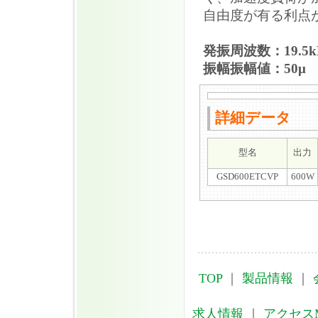
自由度が有る利点
発振周波数：19.5
振幅振幅値：50μ
詳細データ
型名
出力
GSD600ETCVP
600W
TOP
｜
製品情報
｜
求人情報
｜
アクセス